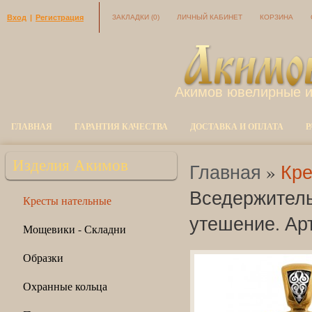
Вход
|
Регистрация
ЗАКЛАДКИ
(0)
ЛИЧНЫЙ КАБИНЕТ
КОРЗИНА
Акимов ювелирные 
ГЛАВНАЯ
ГАРАНТИЯ КАЧЕСТВА
ДОСТАВКА И ОПЛАТА
Р
Изделия Акимов
Главная
»
Кре
Вседержитель
Кресты нательные
утешение. Арт
Мощевики - Складни
Образки
Охранные кольца