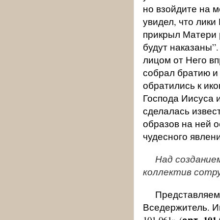
но взойдите на м
увидел, что лик
прикрыл Матери р
будут наказаны”.
лицом от Него в
собрал братию и
обратились к ико
Господа Иисуса 
сделалась извес
образов на ней о
чудесного явлени
Над создание
коллектив сотру
Представляем
Вседержитель. 
арт. 101.
101.061» (