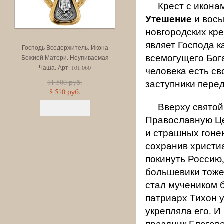
Крест с икон
Утешение
и вось
новгородских кр
являет Господа к
Господь Вседержитель. Икона
Этимасия. Восемь святых. А
всемогущего Бога
Божией Матери. Неупиваемая
101.059
Чаша. Арт. 101.060
человека есть св
8 620 руб.
6 370 руб.
11 500 руб.
заступники пере
8 510 руб.
Вверху святой
Православную Це
и страшных гонен
сохранив христи
покинуть Россию,
большевики тоже 
стал мучеником б
патриарх Тихон 
укрепляла его. И
праздник Благов