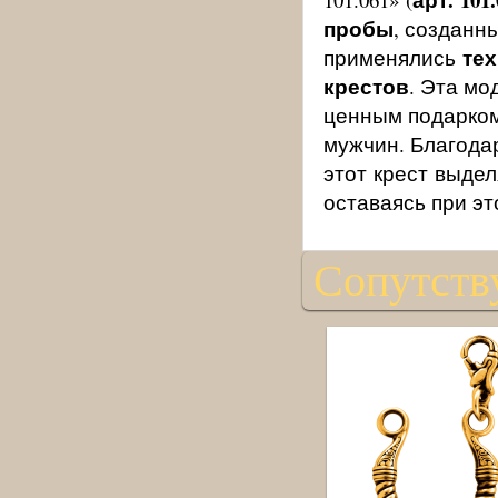
пробы
, созданн
те
применялись
крестов
. Эта мо
ценным подарком
мужчин. Благода
этот крест выде
оставаясь при э
Сопутств