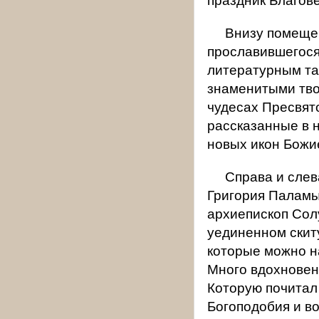
Внизу помещен
прославившегося
литературным та
знаменитыми тво
чудесах Пресвят
рассказанные в 
новых икон Божи
Справа и слев
Григория Паламы
архиепископ Солу
уединенном скит
которые можно н
Много вдохновен
Которую почитал
Богоподобия и в