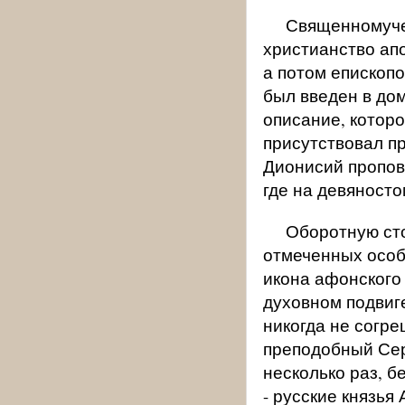
Священномуче
христианство ап
а потом епископ
был введен в до
описание, котор
присутствовал п
Дионисий пропов
где на девяност
Оборотную сто
отмеченных особ
икона афонского 
духовном подвиг
никогда не согре
преподобный Сер
несколько раз, 
- русские князья