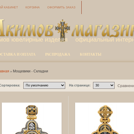
Й КАБИНЕТ
КОРЗИНА
ОФОРМИТЬ ЗАКАЗ
мов ювелирные изделия
официальный интерн
ОСТАВКА И ОПЛАТА
РАСПРОДАЖА
КОНТАКТЫ
авная
» Мощевики - Складни
Сортировка:
На странице:
Сравнени