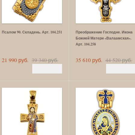
Псалом 90. Складень. Арт. 104.251
Преображение Господне. Икона
Божией Матери «Валаамская».
Арт. 104.258
21 990 руб.
39 340 руб.
35 610 руб.
44 520 руб.