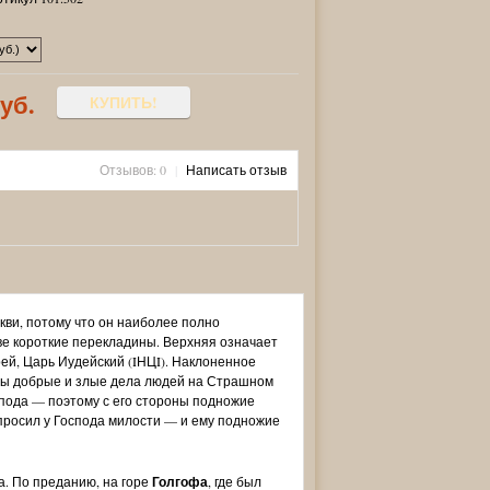
руб.
КУПИТЬ!
Отзывов: 0
|
Написать отзыв
ви, потому что он наиболее полно
е короткие перекладины. Верхняя означает
рей, Царь Иудейский (IНЦI). Наклоненное
ены добрые и злые дела людей на Страшном
спода — поэтому с его стороны подножие
 просил у Господа милости — и ему подножие
. По преданию, на горе
Голгофа
, где был