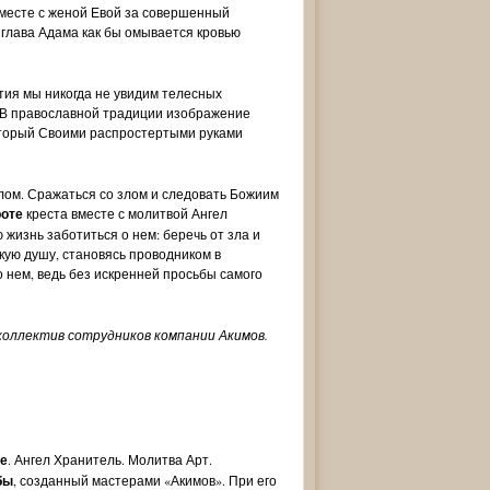
вместе с женой Евой за совершенный
глава Адама как бы омывается кровью
тия мы никогда не увидим телесных
Распятие. Блаженная Матрона
Распятие. Молитва Богород
. В православной традиции изображение
Московская. Молитва Арт. 101.503
Арт. 101.504
оторый Своими распростертыми руками
4 160 руб.
4 520 руб.
лом. Сражаться со злом и следовать Божиим
роте
креста вместе с молитвой Ангел
 жизнь заботиться о нем: беречь от зла и
кую душу, становясь проводником в
 нем, ведь без искренней просьбы самого
коллектив сотрудников компании Акимов.
е
. Ангел Хранитель. Молитва Арт.
бы
, созданный мастерами «Акимов». При его