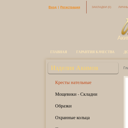
Вход
|
Регистрация
ЗАКЛАДКИ
(0)
ЛИЧНЫ
Аки
ГЛАВНАЯ
ГАРАНТИЯ КАЧЕСТВА
Д
Изделия Акимов
Гл
Кресты нательные
Мощевики - Складни
Образки
Охранные кольца