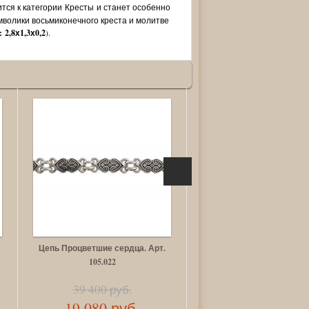
ится к категории Кресты и станет особенно
мволики восьмиконечного креста и молитве
 2,8х1,3х0,2
).
Цепь Процветшие сердца. Арт.
Переходник к шнурку. 
105.022
105.267
3 680 руб.
39 400 руб.
19 080 руб.