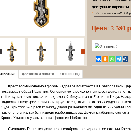
Доступные варианты
*
Цена:
2 380 
Описание
Доставка и оплата
Отзывы (0)
Крест восьмиконечной формы издревле почитается в Православной Церк
показывает образ Распятия. Основной четырехконечный крест дополняют дв
табличку, которую повесили над головой Иисуса в знак Его вины: Иисус Назо
подножие внизу креста символизирует весы, на чаши которых будут полож
Суде. Христос был распят между двумя разбойниками: один из них хулил Го
наклонено вниз, как бы низводя разбойника в ад. Другой разбойник каялся и
Креста Христова указывает на Царствие Небесное.
Символику Распятия дополняет изображение черепа в основании Креста