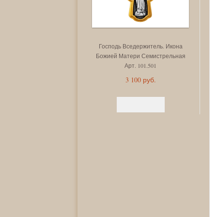
Господь Вседержитель. Икона
М
Божией Матери Семистрельная
Арт. 101.501
3 100 руб.