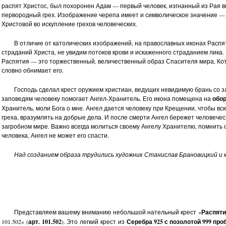
распят Христос, был похоронен Адам — первый человек, изгнанный из Рая 
первородный грех. Изображение черепа имеет и символическое значение — 
Христовой во искупление грехов человеческих.
В отличие от католических изображений, на православных иконах Распя
атеринская молитва Арт. 101.500
Распятие Христово. Ангел
страданий Христа, не увидим потоков крови и искаженного страданием лика
Хранитель Арт. 101.499
Распятия — это торжественный, величественный образ Спасителя мира, К
словно обнимает его.
3 220 руб.
5 640 руб.
Господь сделал крест оружием христиан, ведущих невидимую брань со з
заповедям человеку помогает Ангел-Хранитель. Его икона помещена на
обо
Хранитель, моли Бога о мне. Ангел дается человеку при Крещении, чтобы всю
греха, вразумлять на добрые дела. И после смерти Ангел бережет человечес
загробном мире. Важно всегда молиться своему Ангелу Хранителю, помнить о
человека, Ангел не может его спасти.
Над созданием образа трудились художник Станислав Брановицкий и 
Представляем вашему вниманию небольшой нательный крест «
Распяти
101.502» (
арт. 101.502
). Это легкий крест из
Серебра 925 с позолотой 999 про