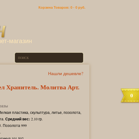
Корзина
Товаров: 0 -
0 руб.
ет-магазин
Нашли дешевле?
ел Хранитель. Молитва Арт.
0
разы
елкая пластика, скульптура, литье, позолота,
та.
Средний вес:
2.10 гр.
. Позолота 999
.
ртикул 101.502