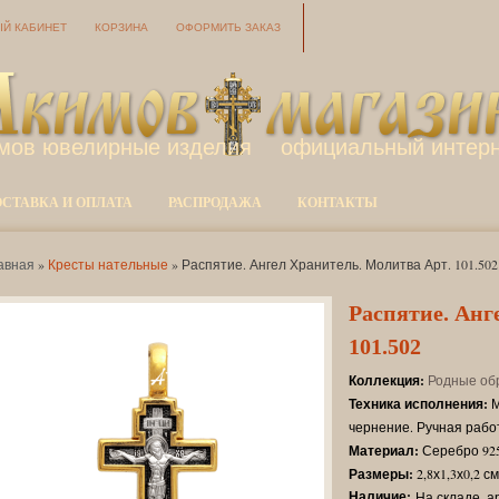
Й КАБИНЕТ
КОРЗИНА
ОФОРМИТЬ ЗАКАЗ
мов ювелирные изделия
официальный интерн
ОСТАВКА И ОПЛАТА
РАСПРОДАЖА
КОНТАКТЫ
авная
»
Кресты нательные
» Распятие. Ангел Хранитель. Молитва Арт. 101.502
Распятие. Анг
101.502
Коллекция:
Родные об
Техника исполнения:
М
чернение. Ручная рабо
Материал:
Серебро 925
Размеры:
2,8х1,3х0,2 см
Наличие:
На складе, а