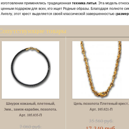
изготовлении применялись традиционная
техника литья
. Эта модель относ
ценным подарком для всех, кто ищет Родные образы. Благодаря полноте си
Ангелу, этот крест выделяется своей классической завершенностью (
размер:
Сопутствующие товары
Шнурок кожаный, плетеный,
Цепь позолота Плетеный крест.
3мм., замок-карабин, позолота.
Арт. 105.021-П
Арт. 105.035-П
35 560 руб.
7 060 руб.
17 340 руб.