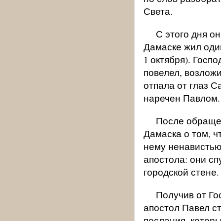
Света.
С этого дня он
Дамаске жил один
1 октября). Госп
повелел, возложив
отпала от глаз С
наречен Павлом.
После обращен
Дамаска о том, ч
нему ненавистью
апостола: они сп
городской стене.
Получив от Го
апостол Павел ст
послания, котор