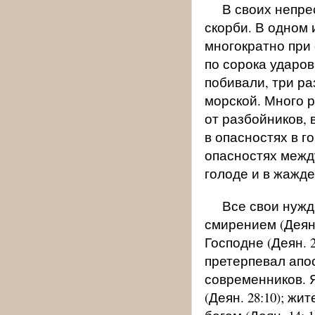
В своих непр
скорби. В одном 
многократно при 
по сорока ударов
побивали, три ра
морской. Много р
от разбойников, 
в опасностях в г
опасностях между
голоде и в жажде, 
Все свои нужд
смирением (Деян.
Господне (Деян. 
претерпевал апо
современников. Я
(Деян. 28:10); ж