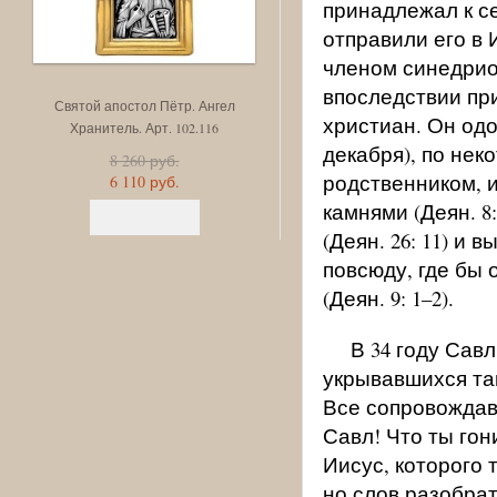
принадлежал к с
отправили его в
членом синедрио
впоследствии при
Святой апостол Пётр. Ангел
Святой равноапостольны
христиан. Он одо
Хранитель. Арт. 102.116
великий князь Владимир. Ан
декабря), по не
Хранитель. Арт. 102.115
8 260 руб.
родственником, и
6 110 руб.
8 260 руб.
6 110 руб.
камнями (Деян. 8
(Деян. 26: 11) и
повсюду, где бы 
(Деян. 9: 1–2).
В 34 году Сав
укрывавшихся та
Все сопровождав
Савл! Что ты гон
Иисус, которого 
но слов разобра