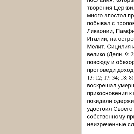
творения Церкви
много апостол п
побывал с пропов
Ликаонии, Памфил
Италии, на остро
Мелит, Сицилия 
велико (Деян. 9:
повсюду и обезоруж
проповеди доходи
13: 12; 17: 34; 18:
воскрешал умерши
прикосновения к
покидали одержим
удостоил Своего 
собственному пр
неизреченные сло