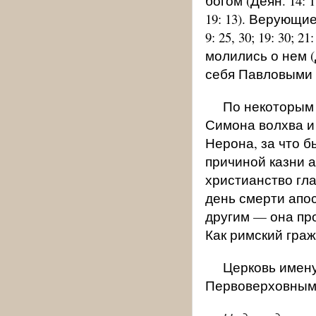
богом (Деян. 14: 
19: 13). Верующ
9: 25, 30; 19: 30
молились о нем (
себя Павловыми (1
По некоторым 
Симона волхва и
Нерона, за что б
причиной казни 
христианство гл
день смерти апо
другим — она пр
Как римский гра
Церковь имену
Первоверховным и