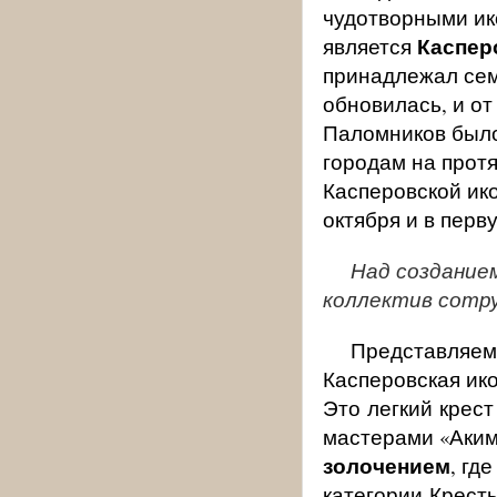
чудотворными ик
Каспер
является
принадлежал сем
обновилась, и от
Паломников было 
городам на протя
Касперовской ико
октября и в перв
Над создание
коллектив сотру
Представляем
Касперовская ико
Это легкий крест
мастерами «Аким
золочением
, гд
категории Крест