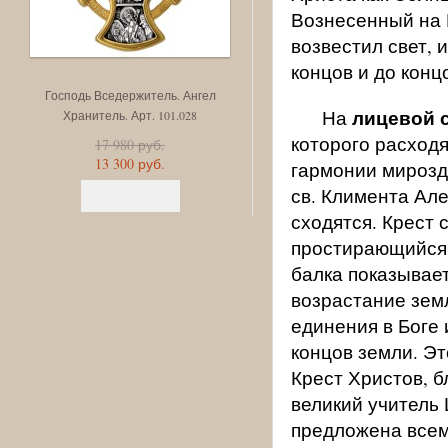
Вознесенный на 
возвестил свет, 
концов и до конц
Господь Вседержитель. Ангел
Спас на престоле. Божия Ма
лицевой 
На
Хранитель. Арт. 101.028
на престоле. Арт. 101.027
которого расход
17 980 руб.
7 880 руб.
13 300 руб.
5 830 руб.
гармонии мирозда
св. Климента Але
сходятся. Крест 
простирающийся,
балка показывае
возрастание земл
единения в Боге 
концов земли. Э
Крест Христов, 
великий учитель 
предложена всем;