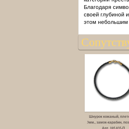
Благодаря симво
своей глубиной 
этом небольшим 
Сопутств
Шнурок кожаный, плет
3мм., замок-карабин, по
Арт. 105.035-П