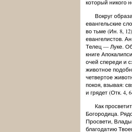
который никого н
Вокруг образа
евангельские сло
во тьме (Ин. 8, 
евангелистов. А
Телец — Луке. О
книге Апокалипси
очей спереди и с
животное подобно
четвертое живот
покоя, взывая: с
и грядет (Отк. 4, 6
Как просветит
Богородица. Ряд
Просвети, Влады
благодатию Твое