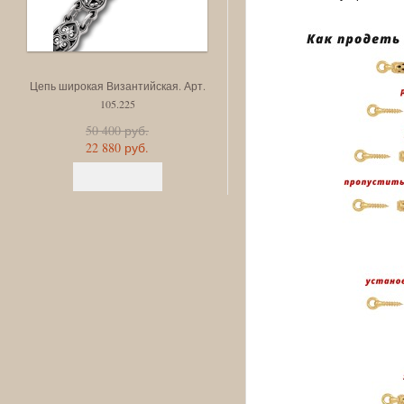
Цепь широкая Византийская. Арт.
Цепь Рыбки, позолота. Арт
105.225
105.232-П
50 400 руб.
35 560 руб.
22 880 руб.
17 340 руб.