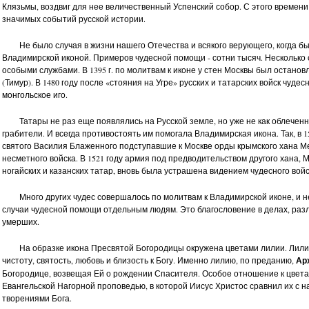
Клязьмы, воздвиг для нее величественный Успенский собор. С этого времен
значимых событий русской истории.
Не было случая в жизни нашего Отечества и всякого верующего, когда б
Владимирской иконой. Примеров чудесной помощи - сотни тысяч. Несколько
Святая мученица Иулия (Юлия).
Святая мученица Любовь. Ангел
особыми службами. В 1395 г. по молитвам к иконе у стен Москвы был остан
Ангел Хранитель. Арт. 102.140
Хранитель. Арт. 102.139
(Тимур). В 1480 году после «стояния на Угре» русских и татарских войск чуд
монгольское иго.
8 260 руб.
8 260 руб.
6 110 руб.
6 110 руб.
Татары не раз еще появлялись на Русской земле, но уже не как облеченн
грабители. И всегда противостоять им помогала Владимирская икона. Так, в 1
святого Василия Блаженного подступавшие к Москве орды крымского хана М
несметного войска. В 1521 году армия под предводительством другого хана,
ногайских и казанских татар, вновь была устрашена видением чудесного войс
Много других чудес совершалось по молитвам к Владимирской иконе, и 
случаи чудесной помощи отдельным людям. Это благословение в делах, ра
умерших.
На образке икона Пресвятой Богородицы окружена цветами лилии. Лили
чистоту, святость, любовь и близость к Богу. Именно лилию, по преданию,
Ар
Богородице, возвещая Ей о рождении Спасителя. Особое отношение к цветам
Евангельской Нагорной проповедью, в которой Иисус Христос сравнил их с
творениями Бога.