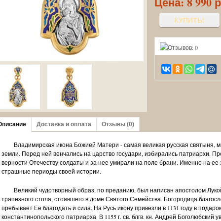
Цена:
8 990 
КУПИТЬ!
Описание
Доставка и оплата
Отзывы (0)
Владимирская икона Божией Матери - самая великая русская святыня,
земли. Перед ней венчались на царство государи, избирались патриархи. П
верности Отечеству солдаты и за нее умирали на поле брани. Именно на ее 
страшные периоды своей истории.
Великий чудотворный образ, по преданию, был написан апостолом Луко
трапезного стола, стоявшего в доме Святого Семейства. Богородица благосло
пребывает Ее благодать и сила. На Русь икону привезли в 1131 году в подаро
константинопольского патриарха. В 1155 г. св. блгв. кн. Андрей Боголюбский 