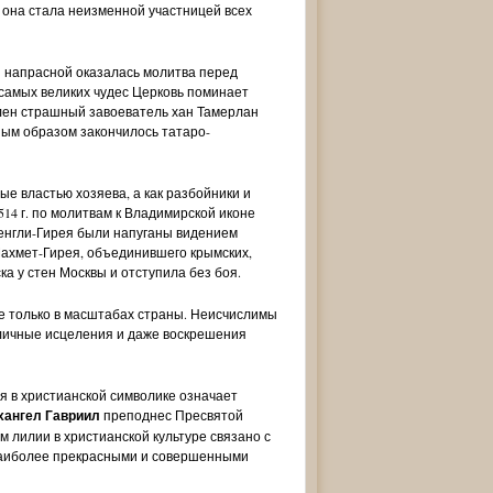
и она стала неизменной участницей всех
ы напрасной оказалась молитва перед
 самых великих чудес Церковь поминает
Спас на престоле. Символы
Святая мученица Вера. Анг
овлен страшный завоеватель хан Тамерлан
Евангелистов. Арт. 103.224
Хранитель. Арт. 102.141
есным образом закончилось татаро-
11 080 руб.
8 260 руб.
8 190 руб.
6 110 руб.
ые властью хозяева, а как разбойники и
514 г. по молитвам к Владимирской иконе
енгли-Гирея были напуганы видением
 Махмет-Гирея, объединившего крымских,
ка у стен Москвы и отступила без боя.
не только в масштабах страны. Неисчислимы
зличные исцеления и даже воскрешения
я в христианской символике означает
хангел Гавриил
преподнес Пресвятой
 лилии в христианской культуре связано с
 наиболее прекрасными и совершенными