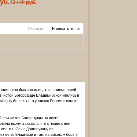
руб.
12 160 руб.
Отзывов: 0
|
Написать отзыв
 многие века бывшая олицетворением нашей
речистой Богородице Владимирской клялись в
защиту более всего уповала Россия в самые
й при жизни Богородицы на доске
вила икону и сказала, что отныне с ней
к вел. кн. Юрию Долгорукому от
увез ее во Владимир и там, на высоком берегу