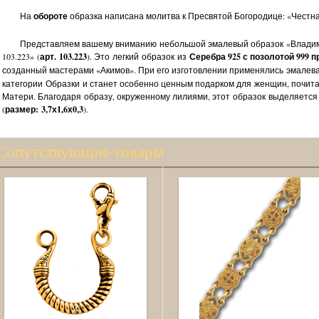
На
обороте
образка написана молитва к Пресвятой Богородице: «Честна
Представляем вашему вниманию небольшой эмалевый образок «Владими
103.223» (
арт. 103.223
). Это легкий образок из
Серебра 925 с позолотой 999 
созданный мастерами «Акимов». При его изготовлении применялись эмалев
категории Образки и станет особенно ценным подарком для женщин, почит
Матери. Благодаря образу, окруженному лилиями, этот образок выделяется
(
размер: 3,7х1,6х0,3
).
Сопутствующие товары