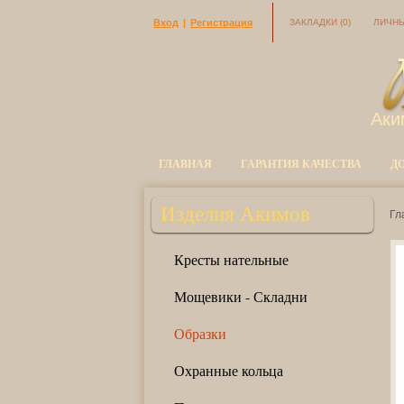
Вход
|
Регистрация
ЗАКЛАДКИ
(0)
ЛИЧНЫ
Аки
ГЛАВНАЯ
ГАРАНТИЯ КАЧЕСТВА
Д
Изделия Акимов
Гл
Кресты нательные
Мощевики - Складни
Образки
Охранные кольца