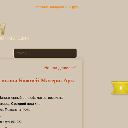
Корзина
Товаров: 0 -
0 руб.
ет-магазин
Нашли дешевле?
 икона Божией Матери. Арт.
0
иниатюрный рельеф, литье, позолота,
егород
Средний вес:
8 гр.
). Позолота (999).
.
ртикул 103.223