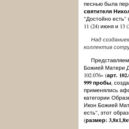
песнью была пер
святителя Нико
"Достойно есть" 
11 (24) июня и 13 
Над создание
коллектив сотру
Представляем
Божией Матери Д
арт. 102.
102.076» (
999 пробы
, созд
применялись аф
категории Образ
Икон Божией Мат
есть", этот обра
размер: 3,8х1,8х
(