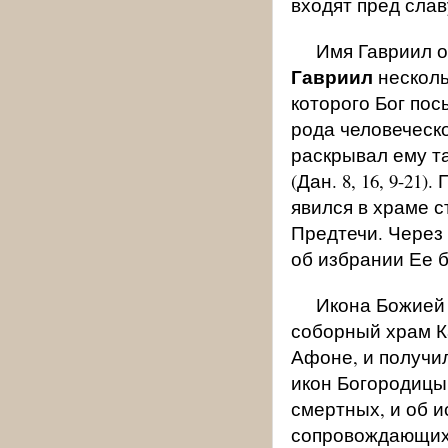
входят пред славу
Имя Гавриил о
Гавриил
несколь
которого Бог по
рода человеческо
раскрывал ему т
(Дан. 8, 16, 9-2
явился в храме 
Предтечи. Через
об избрании Ее б
Икона Божией 
соборный храм К
Афоне, и получил
икон Богородицы,
смертных, и об 
сопровождающих 