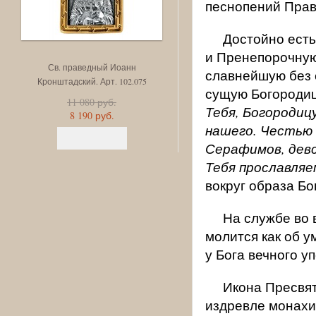
песнопений Прав
Достойно есть
и Пренепорочную
Св. праведный Иоанн
Икона Божией Матери. Умиле
славнейшую без 
Кронштадский. Арт. 102.075
Серафимо-Дивеевская. Ар
сущую Богороди
102.068
11 080 руб.
Тебя, Богородиц
8 190 руб.
10 660 руб.
нашего. Честью
7 880 руб.
Серафимов, девс
Тебя прославляе
вокруг образа Б
На службе во 
молится как об 
у Бога вечного у
Икона Пресвят
издревле монахи 