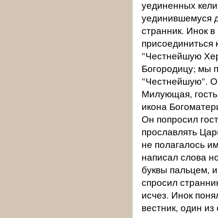
уединенных кели
уединившемуся д
странник. Инок в
присоединиться 
"Честнейшую Херу
Богородицу; мы п
"Честнейшую". О
Милующая, гость
икона Богоматер
Он попросил гост
прославлять Цари
не полагалось им
написал слова н
буквы пальцем, и 
спросил странник
исчез. Инок поня
вестник, один из