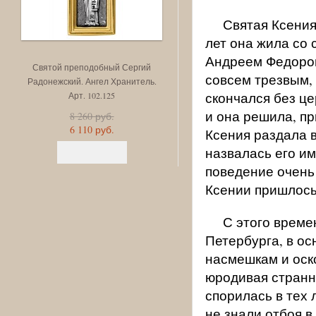
Святая Ксения
лет она жила со 
Андреем Федоров
Святой преподобный Сергий
Святая преподобномучени
совсем трезвым,
Радонежский. Ангел Хранитель.
великая княгиня Елисавета. 
скончался без це
Арт. 102.125
Хранитель. Арт. 102.123
и она решила, пр
8 260 руб.
8 260 руб.
6 110 руб.
6 110 руб.
Ксения раздала 
назвалась его им
поведение очень
Ксении пришлось
С этого време
Петербурга, в ос
насмешкам и оск
юродивая странн
спорилась в тех 
не знали отбоя в