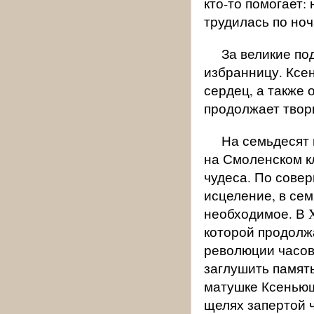
кто-то помогает:
трудилась по но
За великие по
избранницу. Ксе
сердец, а также 
продолжает твор
На семьдесят 
на Смоленском кл
чудеса. По сове
исцеление, в се
необходимое. В 
которой продолж
революции часов
заглушить памят
матушке Ксеньюш
щелях запертой 