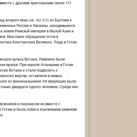
вместе с другими христианами около 375
 второго века (ок. 182-215) из Балтики к
ременных России и Украины, находившееся
Святая великомученица Варвара.
Святая мученица Дария. Ан
 на земли Римской империи в Малой Азии и
Ангел Хранитель. Арт. 102.133
Хранитель. Арт. 102.134
ков. Массовое обращение готов в
ратора Константина Великого. Тогда в Готии
8 260 руб.
8 260 руб.
6 110 руб.
6 110 руб.
еского культа Вотана. Римляне были
ия врагов. При короле Атанарике в Готии
атую Вотана и стали подвозить к
риносил жертву, оставляли в живых,
ного из военачальников 308 верующих были
только двадцати одного человека. Среди них
мучеников и перенесли их вместе с
 в Готию и была побита язычниками камнями
и.