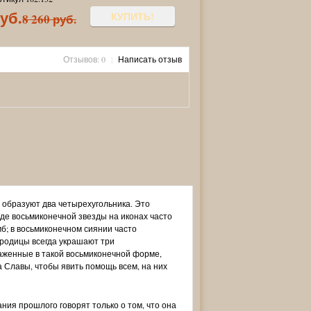
руб.
КУПИТЬ!
8 260 руб.
Отзывов: 0
|
Написать отзыв
образуют два четырехугольника. Это
де восьмиконечной звезды на иконах часто
б; в восьмиконечном сиянии часто
родицы всегда украшают три
аженные в такой восьмиконечной форме,
 Славы, чтобы явить помощь всем, на них
ния прошлого говорят только о том, что она