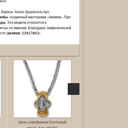
мов.
Лариса. Ангел Хранитель Арт.
пробы
, созданный мастерами «Акимов». При
зды
. Эта модель относится к
вятых по именам. Благодаря символической
сти (
размер: 2,5х1,7х0,2
).
Цепь серебряная Плетеный
Цепь «Бесконечность», по
крест. Арт. 105.021
Арт. 105.274-П