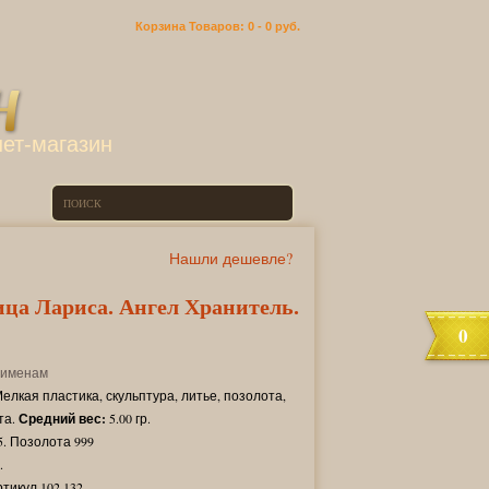
Корзина
Товаров: 0 -
0 руб.
ет-магазин
Нашли дешевле?
ца Лариса. Ангел Хранитель.
0
 именам
елкая пластика, скульптура, литье, позолота,
та.
Средний вес:
5.00 гр.
. Позолота 999
.
ртикул 102.132