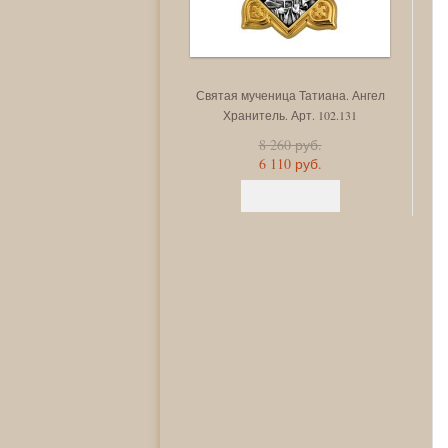
Святая мученица Татиана. Ангел
С
Хранитель. Арт. 102.131
8 260 руб.
6 110 руб.