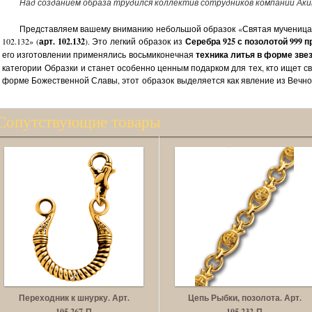
Над созданием образа трудился коллектив сотрудников компании Аки
Представляем вашему вниманию небольшой образок «Святая мученица 
102.132» (
арт. 102.132
). Это легкий образок из
Серебра 925 с позолотой 999 
его изготовлении применялись восьмиконечная
техника литья в форме зве
категории Образки и станет особенно ценным подарком для тех, кто ищет с
форме Божественной Славы, этот образок выделяется как явление из Вечно
Сопутствующие товары
Переходник к шнурку. Арт.
Цепь Рыбки, позолота. Арт.
105.267-П
105.232-П