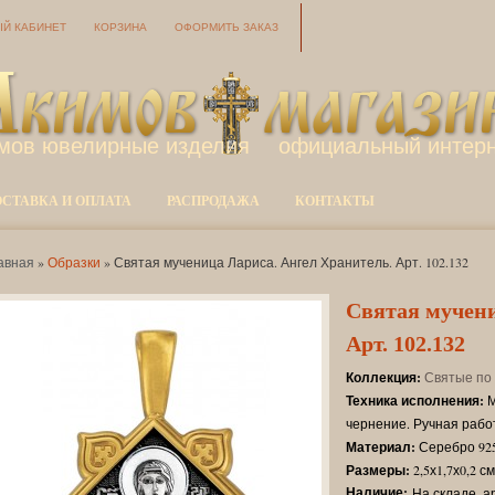
Й КАБИНЕТ
КОРЗИНА
ОФОРМИТЬ ЗАКАЗ
мов ювелирные изделия
официальный интерн
ОСТАВКА И ОПЛАТА
РАСПРОДАЖА
КОНТАКТЫ
авная
»
Образки
» Святая мученица Лариса. Ангел Хранитель. Арт. 102.132
Святая мучени
Арт. 102.132
Коллекция:
Святые по
Техника исполнения:
М
чернение. Ручная рабо
Материал:
Серебро 925
Размеры:
2,5х1,7х0,2 см
Наличие:
На складе, а