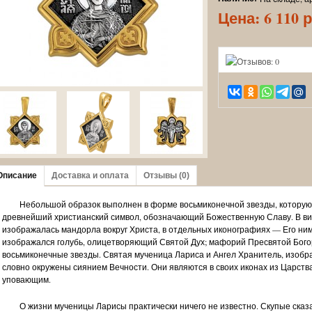
Цена:
6 110 
Описание
Доставка и оплата
Отзывы (0)
Небольшой образок выполнен в форме восьмиконечной звезды, которую 
древнейший христианский символ, обозначающий Божественную Славу. В ви
изображалась мандорла вокруг Христа, в отдельных иконографиях — Его ним
изображался голубь, олицетворяющий Святой Дух; мафорий Пресвятой Бого
восьмиконечные звезды. Святая мученица Лариса и Ангел Хранитель, изобр
словно окружены сиянием Вечности. Они являются в своих иконах из Царства
уповающим.
О жизни мученицы Ларисы практически ничего не известно. Скупые сказа