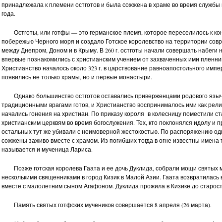
принадлежала к племени остготов и была сожжена в храме во время службы 
года.
Остготы, или готфы — это германское племя, которое переселилось к концу
побережью Черного моря и создало Готское королевство на территории сов
вятая мученица Наталия. Ангел
Святая блаженная Ксения
между Днепром, Доном и в Крыму. В 260 г. остготы начали совершать набеги
Хранитель. Арт. 102.130
Петербургская. Ангел Хранитель.
впервые познакомились с христианским учением от захваченных ими пленни
Арт. 102.126
Христианство началось около 323 г. в царствование равноапостольного импе
8 260 руб.
появились не только храмы, но и первые монастыри.
6 110 руб.
8 260 руб.
6 110 руб.
Однако большинство остготов оставались приверженцами родового языч
традиционными врагами готов, и Христианство воспринималось ими как религ
начались гонения на христиан. По приказу короля в колесницу поместили ст
христианским церквям во время богослужения. Тех, кто поклонялся идолу и п
остальных тут же убивали с неимоверной жестокостью. По распоряжению од
сожжены заживо вместе с храмом. Из погибших тогда в огне известны имена 
называется и мученица Лариса.
Позже готская королева Гаата и ее дочь Дуклида, собрали мощи святых 
несколькими священниками в город Кизик в Малой Азии. Гаата возвратилась
вместе с малолетним сыном Агафоном. Дуклида прожила в Кизике до старост
Память святых готфских мучеников совершается 8 апреля (26 марта).