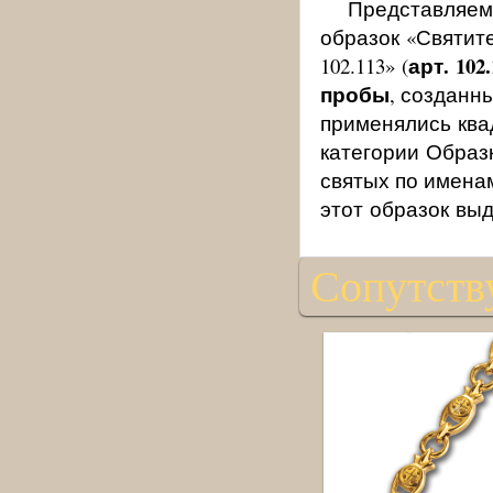
Представляем
образок «Святит
арт. 102.
102.113» (
пробы
, созданн
применялись кв
категории Образк
святых по имена
этот образок вы
Сопутств