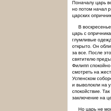
Поначалу царь в
но потом начал 
царских опрични
В воскресенье
царь с опричника
глумливые одежд
открыто. Он обли
за все. После эт
святителю предъ
Филипп спокойно 
смотреть на жест
Успенском соборе
и выволокли на у
спокойствие. Так
заключение на ц
Но царь не мо