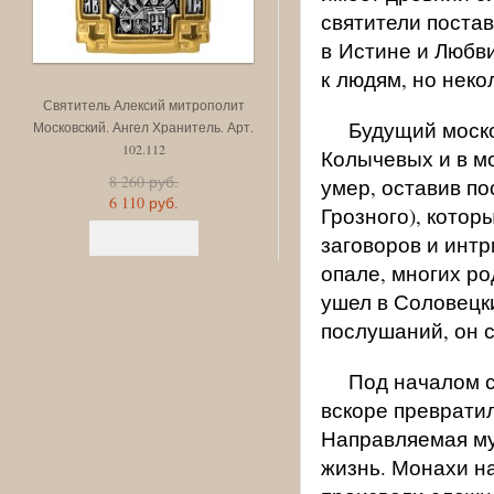
святители поста
в Истине и Любв
к людям, но нек
Святитель Алексий митрополит
Святая блаженная Матро
Будущий моско
Московский. Ангел Хранитель. Арт.
Московская. Ангел Хранитель.
102.112
102.111
Колычевых и в мо
8 260 руб.
8 260 руб.
умер, оставив п
6 110 руб.
6 110 руб.
Грозного), котор
заговоров и интр
опале, многих ро
ушел в Соловецк
послушаний, он 
Под началом с
вскоре преврати
Направляемая му
жизнь. Монахи н