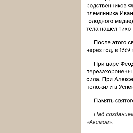
родственников Ф
племянника Иван
голодного медвед
тела нашел тихо 
После этого с
через год, в 156
При царе Феод
перезахоронены 
сила. При Алекс
положили в Успе
Память святого
Над создание
«Акимов».