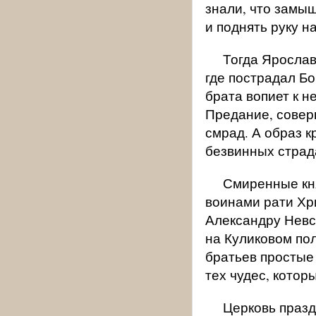
знали, что замыш
и поднять руку н
Тогда Ярослав
где пострадал Бо
брата вопиет к н
Предание, соверш
смрад. А образ к
безвинных страда
Смиренные кня
воинами рати Хри
Александру Невск
на Куликовом пол
братьев простые 
тех чудес, котор
Церковь празд