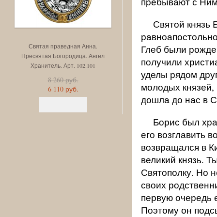
пребывают с Ним
Святой князь 
равноапостольног
Святая праведная Анна.
Феодоровская икона Божи
Глеб были рожде
Пресвятая Богородица. Ангел
Матери. Арт. 103.219
получили христи
Хранитель. Арт. 102.101
12 160 руб.
уделы рядом друг
8 990 руб.
8 260 руб.
молодых князей, 
6 110 руб.
дошла до нас в 
Борис был хр
его возглавить в
возвращался в Ки
великий князь. Т
Святополку. Но н
своих родственни
первую очередь 
Поэтому он подсы