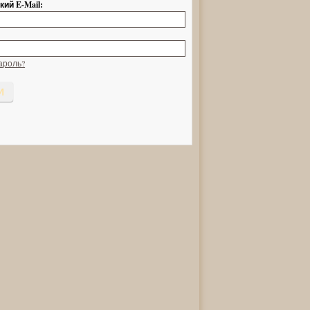
ий E-Mail:
ароль?
И