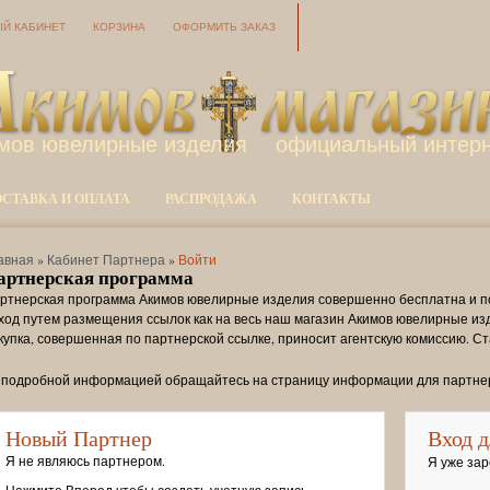
Й КАБИНЕТ
КОРЗИНА
ОФОРМИТЬ ЗАКАЗ
мов ювелирные изделия
официальный интерн
ОСТАВКА И ОПЛАТА
РАСПРОДАЖА
КОНТАКТЫ
авная
»
Кабинет Партнера
»
Войти
артнерская программа
ртнерская программа Акимов ювелирные изделия совершенно бесплатна и п
ход путем размещения ссылок как на весь наш магазин Акимов ювелирные изд
купка, совершенная по партнерской ссылке, приносит агентскую комиссию. С
 подробной информацией обращайтесь на страницу информации для партне
Новый Партнер
Вход д
Я не являюсь партнером.
Я уже зар