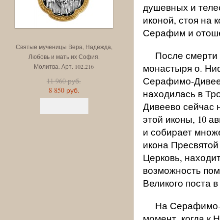
душевных и теле
иконой, стоя на 
Серафим и отошел
Святые мученицы Вера, Надежда,
Игоревская икона Божией Ма
После смерти
Любовь и мать их София.
Св. блгв. кн. Игорь Черниговс
монастыря о. Ни
Молитва. Арт. 102.216
Арт. 102.215
Серафимо-Дивеев
11 960 руб.
6 400 руб.
8 850 руб.
4 730 руб.
находилась в Тро
Дивеево сейчас н
этой иконы, 10 а
и собирает множ
икона Пресвятой
Церковь, находи
возможность пом
Великого поста в
На Серафимо-Д
момент, когда к 